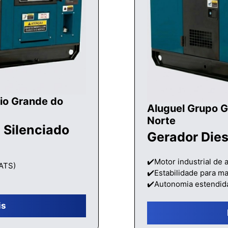
io Grande do
Aluguel Grupo G
Norte
 Silenciado
Gerador Die
✔️Motor industrial de a
(ATS)
✔️Estabilidade para ma
✔️Autonomia estendid
is