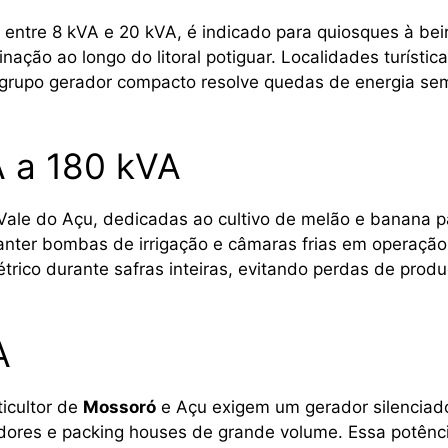
 entre 8 kVA e 20 kVA, é indicado para quiosques à be
inação ao longo do litoral potiguar. Localidades turíst
rupo gerador compacto resolve quedas de energia sem
 a 180 kVA
no Vale do Açu, dedicadas ao cultivo de melão e banan
anter bombas de irrigação e câmaras frias em operação
étrico durante safras inteiras, evitando perdas de pr
A
ticultor de
Mossoró
e Açu exigem um gerador silenciad
ores e packing houses de grande volume. Essa potênc