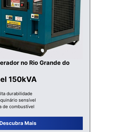
erador no Rio Grande do
sel 150kVA
lta durabilidade
quinário sensível
a de combustível
Descubra Mais