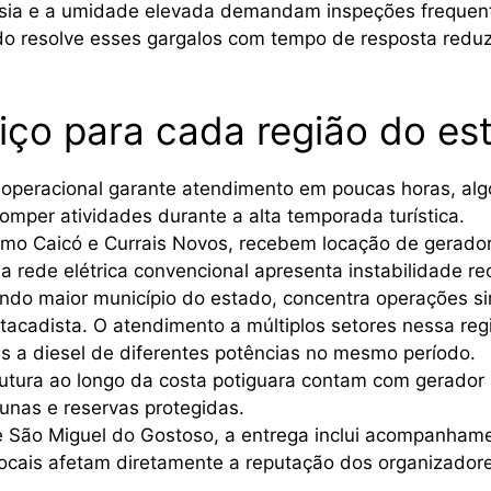
maresia e a umidade elevada demandam inspeções freque
ado resolve esses gargalos com tempo de resposta red
viço para cada região do es
 operacional garante atendimento em poucas horas, algo
mper atividades durante a alta temporada turística.
como Caicó e Currais Novos, recebem locação de gerado
 rede elétrica convencional apresenta instabilidade re
ndo maior município do estado, concentra operações sim
tacadista. O atendimento a múltiplos setores nessa regi
s a diesel de diferentes potências no mesmo período.
trutura ao longo da costa potiguara contam com gerador
unas e reservas protegidas.
e São Miguel do Gostoso, a entrega inclui acompanham
ocais afetam diretamente a reputação dos organizadore