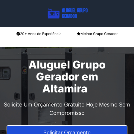
Pular
para
o
conteúdo
20+ Anos de Experiência
Melhor Grupo Gerador
Aluguel Grupo
Gerador em
Altamira
Solicite Um Orçamento Gratuito Hoje Mesmo Sem
Compromisso
Solicitar Orçamento