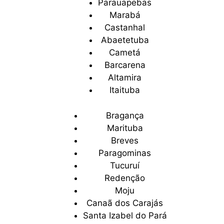
Parauapebas
Marabá
Castanhal
Abaetetuba
Cametá
Barcarena
Altamira
Itaituba
Bragança
Marituba
Breves
Paragominas
Tucuruí
Redenção
Moju
Canaã dos Carajás
Santa Izabel do Pará