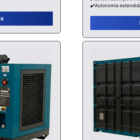
✔️Autonomia estendid
is