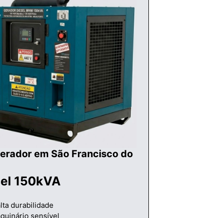
erador em São Francisco do
sel 150kVA
lta durabilidade
quinário sensível