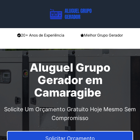
Pular
para
o
conteúdo
20+ Anos de Experiência
Melhor Grupo Gerador
Aluguel Grupo
Gerador em
Camaragibe
Solicite Um Orçamento Gratuito Hoje Mesmo Sem
Compromisso
Solicitar Orçamento