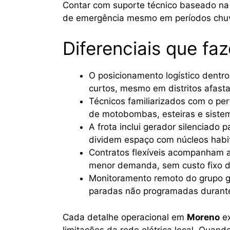
Contar com suporte técnico baseado na
de emergência mesmo em períodos chuvo
Diferenciais que fa
O posicionamento logístico dentr
curtos, mesmo em distritos afast
Técnicos familiarizados com o perf
de motobombas, esteiras e sistem
A frota inclui gerador silenciado
dividem espaço com núcleos habit
Contratos flexíveis acompanham a
menor demanda, sem custo fixo d
Monitoramento remoto do grupo ge
paradas não programadas durante
Cada detalhe operacional em
Moreno
ex
limitações da rede elétrica local. Quan