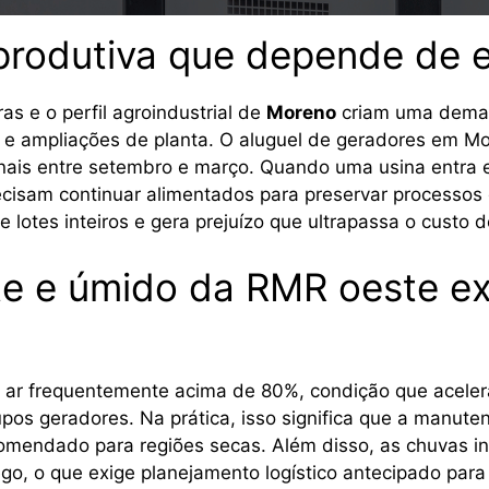
produtiva que depende de e
s e o perfil agroindustrial de
Moreno
criam uma demand
e ampliações de planta. O aluguel de geradores em Mo
ionais entre setembro e março. Quando uma usina entr
recisam continuar alimentados para preservar processo
lotes inteiros e gera prejuízo que ultrapassa o custo
e e úmido da RMR oeste e
do ar frequentemente acima de 80%, condição que acele
grupos geradores. Na prática, isso significa que a manut
omendado para regiões secas. Além disso, as chuvas int
áfego, o que exige planejamento logístico antecipado pa