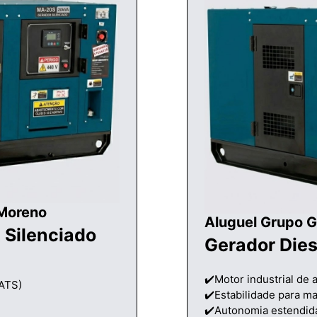
 Moreno
Aluguel Grupo 
 Silenciado
Gerador Die
✔️Motor industrial de a
(ATS)
✔️Estabilidade para ma
✔️Autonomia estendid