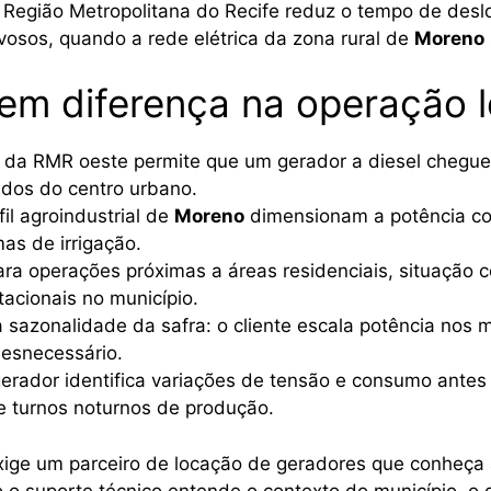
 Região Metropolitana do Recife reduz o tempo de des
sos, quando a rede elétrica da zona rural de
Moreno
zem diferença na operação l
o da RMR oeste permite que um gerador a diesel chegue
ados do centro urbano.
il agroindustrial de
Moreno
dimensionam a potência con
as de irrigação.
 para operações próximas a áreas residenciais, situação
acionais no município.
 sazonalidade da safra: o cliente escala potência nos 
esnecessário.
rador identifica variações de tensão e consumo antes 
 turnos noturnos de produção.
ige um parceiro de locação de geradores que conheça a
do o suporte técnico entende o contexto do município, o